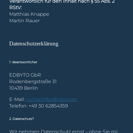
Verantwortlich für den Inhalt nach § 55 Abs. 2
RStV:
Matthias Knappe
Martin Rauer
Rodenbergstraße 31
10439 Berlin
Datenschutzerklärung
Streitschlichtung
Die Europäische Kommission stellt eine
Plattform zur Online-Streitbeilegung (OS) bereit:
1. Verantwortlicher
Link
Unsere E-Mail-Adresse finden Sie oben im
EDBYTO GbR
Impressum.
Rodenbergstraße 31
10439 Berlin
E-Mail:
contact@edbyto.com
Telefon: +49 30 62854359
2. Datenschutz?
Wir nehmen Datenschutz ernst – ohne Sie mit