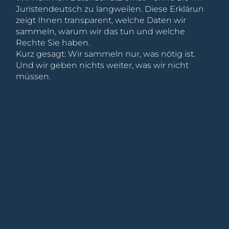
Juristendeutsch zu langweilen. Diese Erklärung
zeigt Ihnen transparent, welche Daten wir
sammeln, warum wir das tun und welche
Rechte Sie haben.
Kurz gesagt: Wir sammeln nur, was nötig ist.
Und wir geben nichts weiter, was wir nicht
müssen.
3. Hosting und Server-Logs
Die Server stehen in Deutschland (EU).
Hostinger verarbeitet als Auftragsverarbeiter
technisch notwendige Daten.
Welche Daten fallen automatisch an?
Bei jedem Zugriff auf unsere Website speichert
der Server automatisch:
IP-Adresse (gekürzt/anonymisiert nach 7
Tagen)
Datum und Uhrzeit des Zugriffs